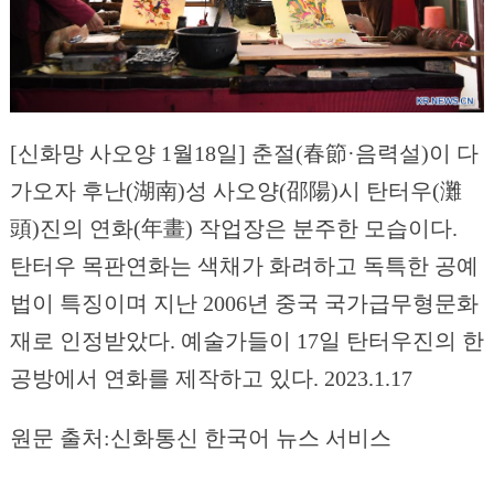
[신화망 사오양 1월18일] 춘절(春節·음력설)이 다
가오자 후난(湖南)성 사오양(邵陽)시 탄터우(灘
頭)진의 연화(年畫) 작업장은 분주한 모습이다.
탄터우 목판연화는 색채가 화려하고 독특한 공예
법이 특징이며 지난 2006년 중국 국가급무형문화
재로 인정받았다. 예술가들이 17일 탄터우진의 한
공방에서 연화를 제작하고 있다. 2023.1.17
원문 출처:신화통신 한국어 뉴스 서비스