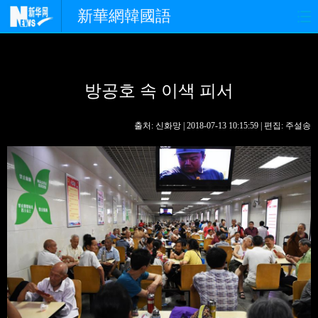
新華網韓國語
홈페이지
최신뉴스
정치
방공호 속 이색 피서
경제
사회
포토
중한교류
핫 TV
문화
출처: 신화망 | 2018-07-13 10:15:59 | 편집: 주설송
연예
관광
오피니언
생생 중국어