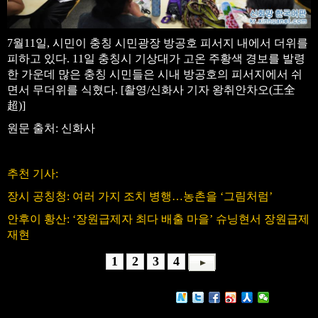
7월11일, 시민이 충칭 시민광장 방공호 피서지 내에서 더위를
피하고 있다. 11일 충칭시 기상대가 고온 주황색 경보를 발령
한 가운데 많은 충칭 시민들은 시내 방공호의 피서지에서 쉬
면서 무더위를 식혔다. [촬영/신화사 기자 왕취안차오(王全
超)]
원문 출처: 신화사
추천 기사:
장시 공칭청: 여러 가지 조치 병행…농촌을 ‘그림처럼’
안후이 황산: ‘장원급제자 최다 배출 마을’ 슈닝현서 장원급제
재현
1
2
3
4