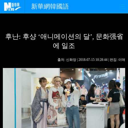
新華網韓國語
홈페이지
최신뉴스
정치
후난: 후샹 ‘애니메이션의 달’, 문화强省
경제
사회
포토
에 일조
중한교류
핫 TV
문화
출처: 신화망 | 2018-07-15 10:28:44 | 편집: 이매
연예
관광
오피니언
생생 중국어