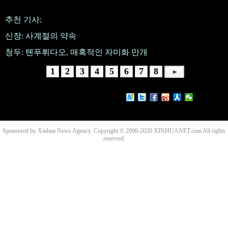
추천 기사:
신장: 사계절의 약속
청두: 톈푸뤼다오, 매혹적인 자미화 만개
1
2
3
4
5
6
7
8