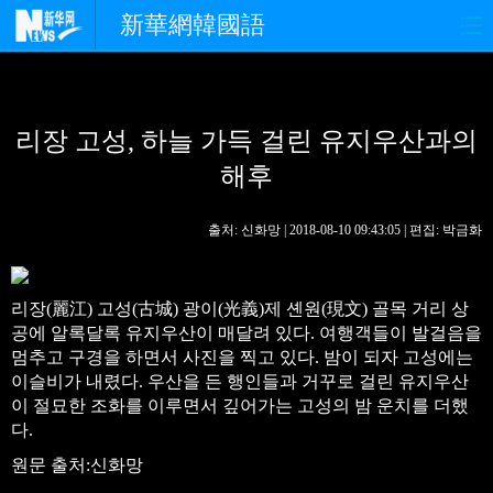
新華網韓國語
홈페이지
최신뉴스
정치
리장 고성, 하늘 가득 걸린 유지우산과의
경제
사회
포토
해후
중한교류
핫 TV
문화
출처: 신화망 | 2018-08-10 09:43:05 | 편집: 박금화
연예
관광
오피니언
생생 중국어
리장(麗江) 고성(古城) 광이(光義)제 셴원(現文) 골목 거리 상
공에 알록달록 유지우산이 매달려 있다. 여행객들이 발걸음을
멈추고 구경을 하면서 사진을 찍고 있다. 밤이 되자 고성에는
이슬비가 내렸다. 우산을 든 행인들과 거꾸로 걸린 유지우산
이 절묘한 조화를 이루면서 깊어가는 고성의 밤 운치를 더했
다.
원문 출처:신화망