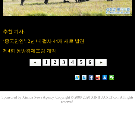
추천 기사:
‘중국천안’: 2년 내 펄사 44개 새로 발견
제4회 동방경제포럼 개막
1
2
3
4
5
6