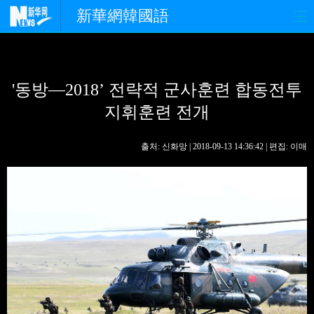
新華網韓國語
홈페이지
최신뉴스
정치
'동방—2018’ 전략적 군사훈련 합동전투
경제
사회
포토
지휘훈련 전개
중한교류
핫 TV
문화
출처: 신화망 | 2018-09-13 14:36:42 | 편집: 이매
연예
관광
오피니언
생생 중국어