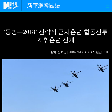
新華網韓國語
홈페이지
최신뉴스
정치
'동방—2018’ 전략적 군사훈련 합동전투
경제
사회
포토
지휘훈련 전개
중한교류
핫 TV
문화
출처: 신화망 | 2018-09-13 14:36:42 | 편집: 이매
연예
관광
오피니언
생생 중국어