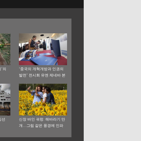
이’의
‘중국의 개혁개방과 인권의
발전’ 전시회 유엔 제네바 본
부서 개최
빙선
신장 바인 궈렁: 해바라기 만
개…그림 같은 풍경에 인파
북적