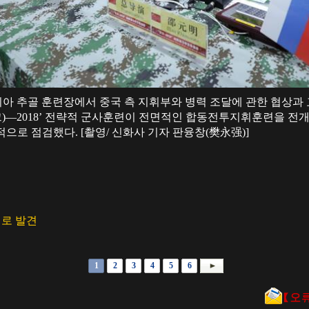
아 추골 훈련장에서 중국 측 지휘부와 병력 조달에 관한 협상과 교
보스토크)—2018’ 전략적 군사훈련이 전면적인 합동전투지휘훈련을 
으로 점검했다. [촬영/ 신화사 기자 판융창(樊永强)]
새로 발견
1
2
3
4
5
6