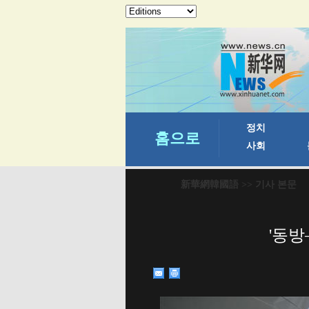
新華網韓國語
>> 기사 본문
'동방