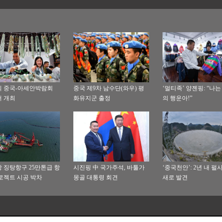
회 중국-아세안박람회
중국 제9차 남수단(와우) 평
‘멀티족’ 양젠핑: “나는
 개최
화유지군 출정
의 행운아!”
 징탕항구 25만톤급 항
시진핑 中 국가주석, 바툴가
‘중국천안’: 2년 내 펄사
로젝트 시공 박차
몽골 대통령 회견
새로 발견