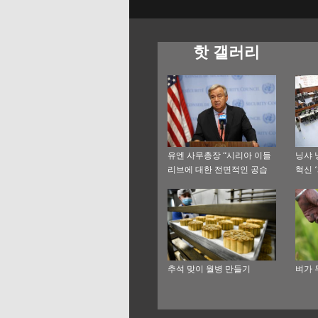
핫 갤러리
유엔 사무총장 “시리아 이들
닝샤 
리브에 대한 전면적인 공습
혁신 
막아야” 촉구
추석 맞이 월병 만들기
벼가 