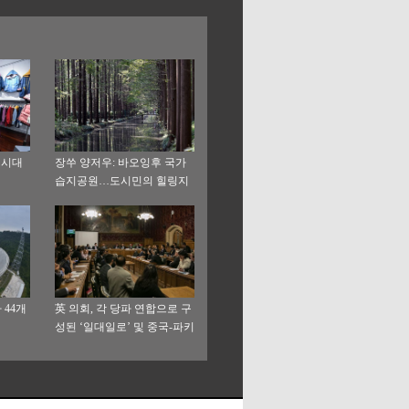
 시대
장쑤 양저우: 바오잉후 국가
습지공원…도시민의 힐링지
로 각광
 44개
英 의회, 각 당파 연합으로 구
성된 ‘일대일로’ 및 중국-파키
스탄 경제주랑 업무팀 설립