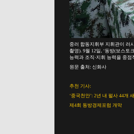
중러 합동지휘부 지휘관이 러시
촬영). 9월 12일, ‘동방(
능력과 조직·지휘 능력을 중점적
원문 출처: 신화사
추천 기사:
‘중국천안’: 2년 내 펄사 44개 
제4회 동방경제포럼 개막