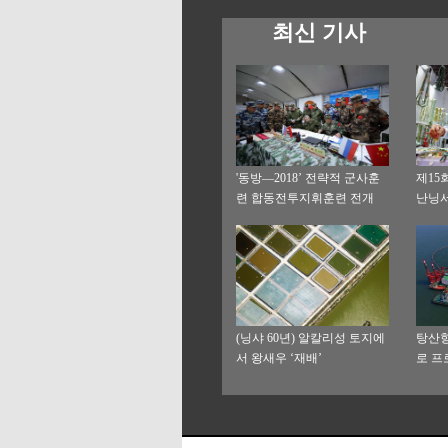
최신 기사
'동방—2018’ 전략적 군사훈
제15
련 합동전투지휘훈련 전개
난닝서
(닝샤 60년) 알칼리성 토지에
탕산항
서 왕새우 ‘재배’
로 프