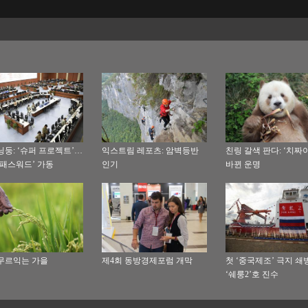
닝둥: ‘슈퍼 프로젝트’…
익스트림 레포츠: 암벽등반
친링 갈색 판다: ‘치짜
‘패스워드’ 가동
인기
바뀐 운명
무르익는 가을
제4회 동방경제포럼 개막
첫 ‘중국제조’ 극지 쇄
‘쉐룽2’호 진수