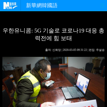
新華網韓國語
홈페이지
최신뉴스
정치
우한유니콤: 5G 기술로 코로나19 대응 총
경제
사회
포토
력전에 힘 보태
중한교류
핫 TV
문화
출처: 신화망 | 2020-03-05 09:31:22 | 편집: 주설송
연예
관광
오피니언
생생 중국어