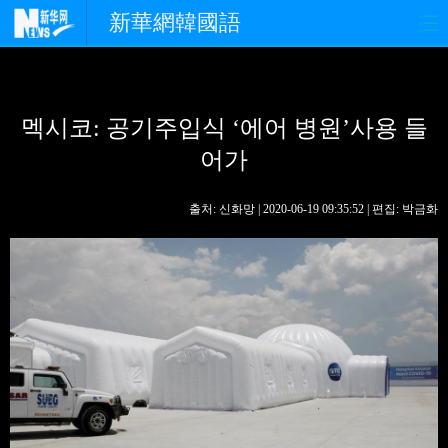
新華網韓國語
홈페이지
최신뉴스
정치
멕시코: 공기주입식 ‘에어 병원’사용 들
경제
사회
포토
어가
중한교류
핫 TV
문화
출처: 신화망 | 2020-06-19 09:35:52 | 편집: 박금화
연예
관광
오피니언
생생 중국어