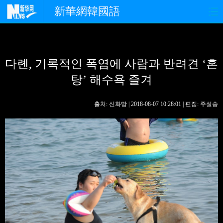
新華網韓國語
홈페이지
최신뉴스
정치
다롄, 기록적인 폭염에 사람과 반려견 ‘혼
경제
사회
포토
탕’ 해수욕 즐겨
중한교류
핫 TV
문화
출처: 신화망 | 2018-08-07 10:28:01 | 편집: 주설송
연예
관광
오피니언
생생 중국어