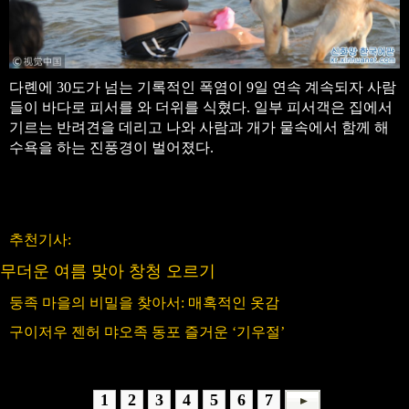
다롄에 30도가 넘는 기록적인 폭염이 9일 연속 계속되자 사람
들이 바다로 피서를 와 더위를 식혔다. 일부 피서객은 집에서
기르는 반려견을 데리고 나와 사람과 개가 물속에서 함께 해
수욕을 하는 진풍경이 벌어졌다.
원문 출처:시각중국
추천기사:
무더운 여름 맞아 창청 오르기
둥족 마을의 비밀을 찾아서: 매혹적인 옷감
구이저우 젠허 먀오족 동포 즐거운 ‘기우절’
1
2
3
4
5
6
7