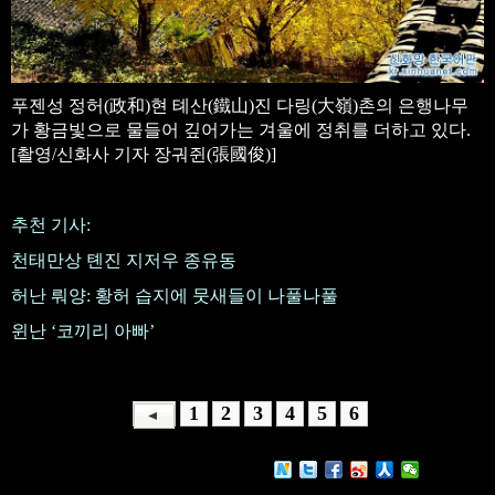
푸젠성 정허(政和)현 톄산(鐵山)진 다링(大嶺)촌의 은행나무
가 황금빛으로 물들어 깊어가는 겨울에 정취를 더하고 있다.
[촬영/신화사 기자 장궈쥔(張國俊)]
추천 기사:
천태만상 톈진 지저우 종유동
허난 뤄양: 황허 습지에 뭇새들이 나풀나풀
윈난 ‘코끼리 아빠’
1
2
3
4
5
6