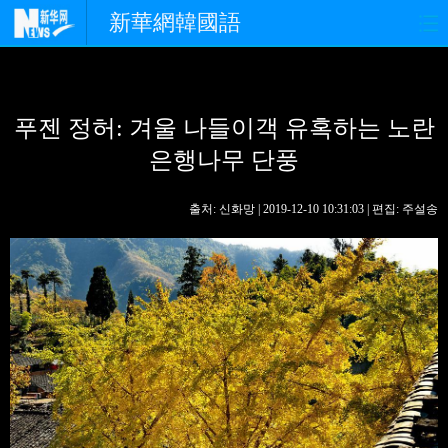
新華網韓國語
홈페이지
최신뉴스
정치
푸젠 정허: 겨울 나들이객 유혹하는 노란
경제
사회
포토
은행나무 단풍
중한교류
핫 TV
문화
출처: 신화망 | 2019-12-10 10:31:03 | 편집: 주설송
연예
관광
오피니언
생생 중국어