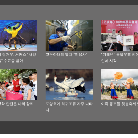
 창저우: 서커스 "서양
고온아래의 열차 "미용사"
"기해년" 특별우표 베
" 수료증 받아
인쇄 시작
학 안전은 나와 함께
포양호에 희귀조류 자주 나타
이족 동포들 횃불축제
나