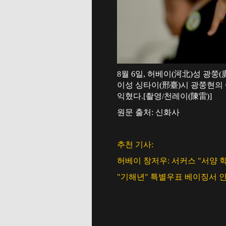
8월 6일, 허베이(河北)성 광
이성 싱타이(邢臺)시 광쭝현의
익혔다.[촬영/천레이(陳雷)]
원문 출처: 신화사
추천 기사:
허베이 창저우: 서커스 "서양 
"기해년" 특별우표 베이징서 