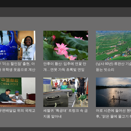
 '미소 할인점' 출현, 아
안후이 황산: 입추에 연꽃 만
(닝샤 60년) 류판산 
 유학생 웃음으로 계산
개…연못 가득 초록빛 연잎
듣는 빗소리
우편배달길 위의 국제교
세젤귀 ‘특공대’ 트렁크 속 금
어로 시즌에 들어선 
지품 맡아내
후, ’맑은 물에 물고기
는’ 아름다운 생태 펼