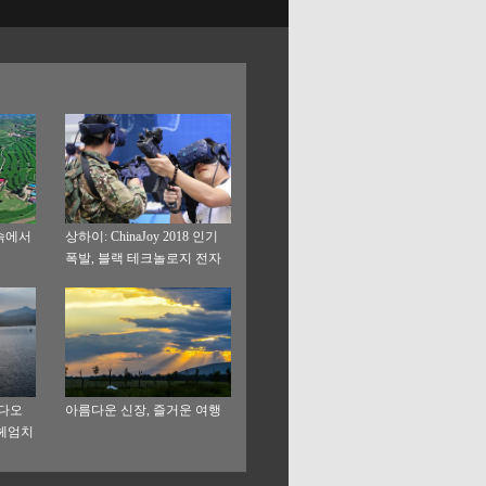
기슭에서
상하이: ChinaJoy 2018 인기
폭발, 블랙 테크놀로지 전자
제품 현장에서 체험
첸다오
아름다운 신장, 즐거운 여행
 헤엄치
쳐져