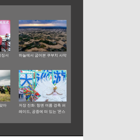
이징서
하늘에서 굽어본 쿠부치 사막
 맞아
저장 진화: 헝뎬 여름 경축 퍼
레이드, 공중에 떠 있는 '몬스
터'