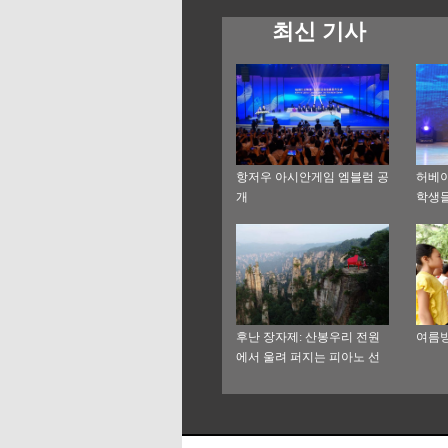
최신 기사
항저우 아시안게임 엠블럼 공
허베이
개
학생들
후난 장자제: 산봉우리 전원
여름방
에서 울려 퍼지는 피아노 선
율