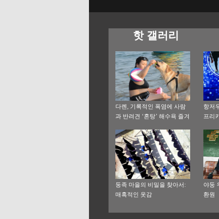
핫 갤러리
다롄, 기록적인 폭염에 사람
항저우
과 반려견 ‘혼탕’ 해수욕 즐겨
프리카
면제
둥족 마을의 비밀을 찾아서:
야둥 
매혹적인 옷감
환원