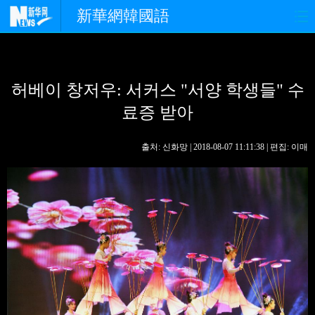
新華網韓國語
홈페이지
최신뉴스
정치
허베이 창저우: 서커스 "서양 학생들" 수
경제
사회
포토
료증 받아
중한교류
핫 TV
문화
출처: 신화망 | 2018-08-07 11:11:38 | 편집: 이매
연예
관광
오피니언
생생 중국어