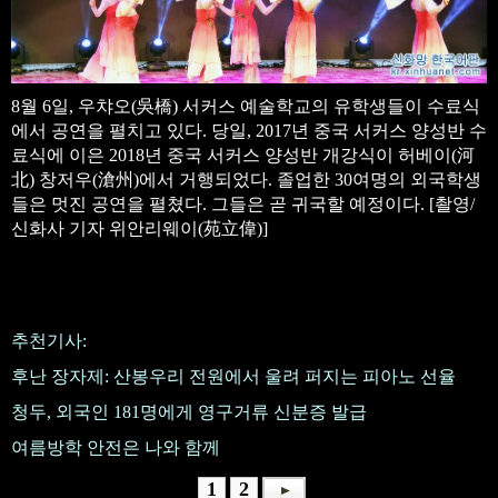
8월 6일, 우챠오(吳橋) 서커스 예술학교의 유학생들이 수료식
에서 공연을 펼치고 있다. 당일, 2017년 중국 서커스 양성반 수
료식에 이은 2018년 중국 서커스 양성반 개강식이 허베이(河
北) 창저우(滄州)에서 거행되었다. 졸업한 30여명의 외국학생
들은 멋진 공연을 펼쳤다. 그들은 곧 귀국할 예정이다. [촬영/
신화사 기자 위안리웨이(苑立偉)]
원문출처: 신화사
추천기사:
후난 장자제: 산봉우리 전원에서 울려 퍼지는 피아노 선율
청두, 외국인 181명에게 영구거류 신분증 발급
여름방학 안전은 나와 함께
1
2