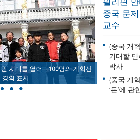
필리핀 안
중국 문제
교수
(중국 개혁
기대할 
박사
적인 시대를 열어—100명의 개혁선
 경의 표시
(개혁개방
(중국 개혁
‘돈’에 관