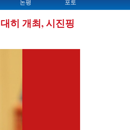
논평
포토
대히 개최, 시진핑