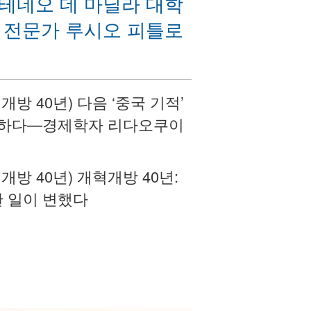
테네오 데 마닐라 대학
 전문가 루시오 피틀로
개방 40년) 다음 ‘중국 기적’
만하다—경제학자 리다오쿠이
 40주년 축하) 안징학교, 세 번의 화려한 변신
개방 40년) 개혁개방 40년:
한 일이 변했다