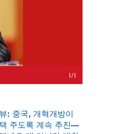
1
/
1
뷰: 중국, 개혁개방이
택 주도록 계속 추진—