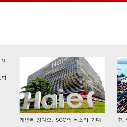
도혁
개방된 칭다오, ‘SCO의 목소리’ 기대
中,