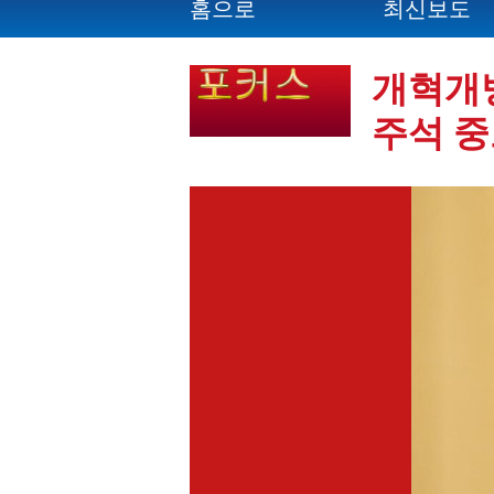
홈으로
최신보도
개혁개방
주석 중