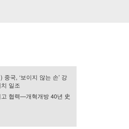
) 중국, ‘보이지 않는 손’ 강
배치 일조
리고 협력—개혁개방 40년 史