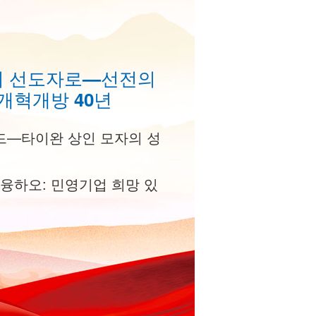
의 선도자로—선전의
개혁개방 40년
드—타이완 상인 모자의 성
류융하오: 민영기업 희망 있